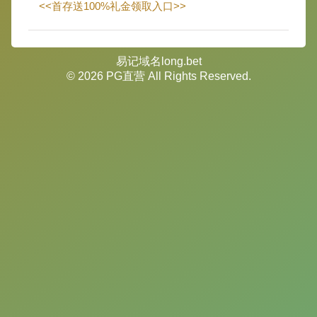
<<首存送100%礼金领取入口>>
易记域名long.bet
© 2026 PG直营 All Rights Reserved.