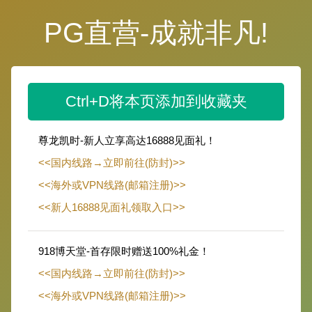
PG直营-成就非凡!
Ctrl+D将本页添加到收藏夹
尊龙凯时-新人立享高达16888见面礼！
<<国内线路→立即前往(防封)>>
<<海外或VPN线路(邮箱注册)>>
<<新人16888见面礼领取入口>>
918博天堂-首存限时赠送100%礼金！
<<国内线路→立即前往(防封)>>
<<海外或VPN线路(邮箱注册)>>